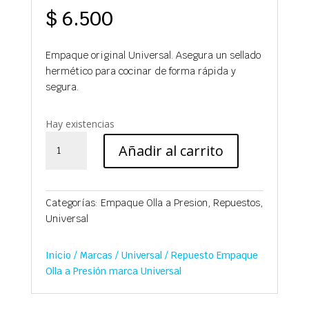
$
6.500
Empaque original Universal. Asegura un sellado
hermético para cocinar de forma rápida y
segura.
Hay existencias
Repuesto
Añadir al carrito
Empaque
Olla
a
Presión
Categorías:
Empaque Olla a Presion
,
Repuestos
,
marca
Universal
Universal
cantidad
Inicio
/
Marcas
/
Universal
/ Repuesto Empaque
Olla a Presión marca Universal