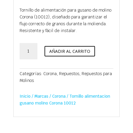
Tornillo de alimentación para gusano de molino
Corona (10012), diseñado para garantizar el
flujo correcto de granos durante la molienda.
Resistente y fácil de instalar.
Tornillo
AÑADIR AL CARRITO
alimentacion
gusano
molino
Corona
Categorías:
Corona
,
Repuestos
,
Repuestos para
10012
Molinos
cantidad
Inicio
/
Marcas
/
Corona
/ Tornillo alimentacion
gusano molino Corona 10012