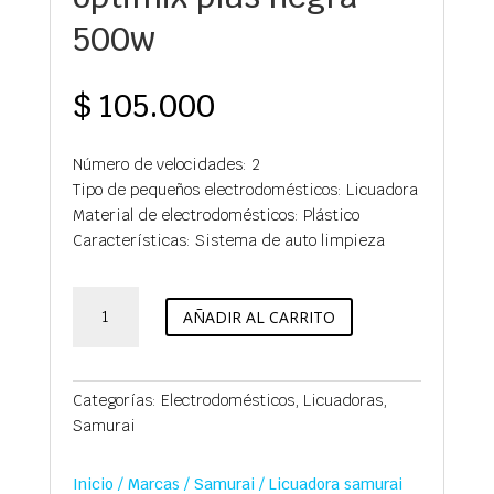
500w
$
105.000
Número de velocidades: 2
Tipo de pequeños electrodomésticos: Licuadora
Material de electrodomésticos: Plástico
Características: Sistema de auto limpieza
Licuadora
AÑADIR AL CARRITO
samurai
optimix
plus
negra
Categorías:
Electrodomésticos
,
Licuadoras
,
500w
Samurai
cantidad
Inicio
/
Marcas
/
Samurai
/ Licuadora samurai