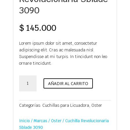
3090
$
145.000
Lorem ipsum dolor sit amet, consectetur
adipiscing elit. Cras ac malesuada nisl.
Suspendisse at mi turpis. In tincidunt non leo
ornare tincidunt.
Cuchilla
AÑADIR AL CARRITO
Revolucionaria
Sblade
3090
cantidad
Categorías:
Cuchillas para Licuadora
,
Oster
Inicio
/
Marcas
/
Oster
/ Cuchilla Revolucionaria
Sblade 3090